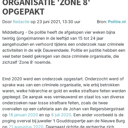
ORGANISATIE 'ZONE 8'
OPGEPAKT
Door
Redactie
op
23 juni 2021, 13:30 uur
Bron:
Politie.nl
Middelburg - De politie heeft de afgelopen vier weken bijna
twintig (jonge)mannen in de leeftijd van 15 tot 24 jaar
aangehouden en verhoord tijdens een onderzoek naar criminele
activiteiten in de wijk Dauwendaele. Politie en justitie hebben een
veel beter beeld gekregen van deze criminele organisatie, die
zichzelf ‘Zone 8’ noemde.
Eind 2020 werd een onderzoek opgestart. Onderzocht werd of
sprake was van een criminele organisatie, wie erbij betrokken
waren, welke hiërarchie er gold en welke strafbare feiten werden
gepleegd. De aanpak was vernieuwend en staat los van diverse
onderzoeken naar losse strafbare feiten, zoals de twee
overvallen op een cafetaria aan de Johan van Reigersbergstraat
op
18 januari 2020
en op
8 juli 2020
. Een ander voorbeeld is de
poging overval bij juwelier 't Gouddoppertje aan de Nieuwe Burg
op
21 augustus 2020
. Daarnaast richtte de recherche zich