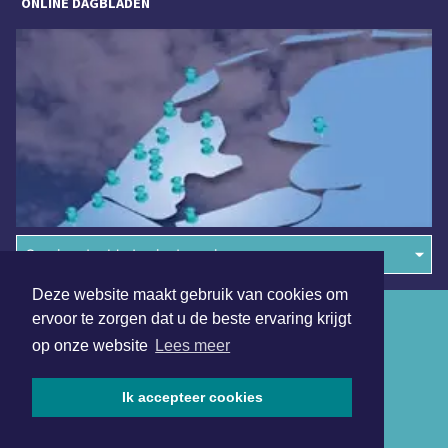
ONLINE DAGBLADEN
Overige dagbladen in de regio
Deze website maakt gebruik van cookies om
Algemene voorwaarden
ervoor te zorgen dat u de beste ervaring krijgt
op onze website
Lees meer
Disclaimer
Privacy Statement
Ik accepteer cookies
Copyright (c) 2026 | Middelburgsdagblad.nl - Alle rechten
voorbehouden