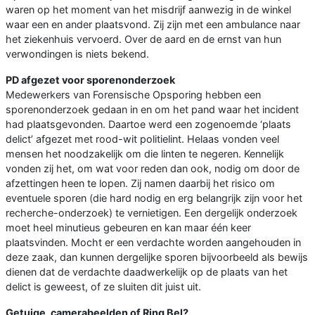
waren op het moment van het misdrijf aanwezig in de winkel
waar een en ander plaatsvond. Zij zijn met een ambulance naar
het ziekenhuis vervoerd. Over de aard en de ernst van hun
verwondingen is niets bekend.
PD afgezet voor sporenonderzoek
Medewerkers van Forensische Opsporing hebben een
sporenonderzoek gedaan in en om het pand waar het incident
had plaatsgevonden. Daartoe werd een zogenoemde ‘plaats
delict’ afgezet met rood-wit politielint. Helaas vonden veel
mensen het noodzakelijk om die linten te negeren. Kennelijk
vonden zij het, om wat voor reden dan ook, nodig om door de
afzettingen heen te lopen. Zij namen daarbij het risico om
eventuele sporen (die hard nodig en erg belangrijk zijn voor het
recherche-onderzoek) te vernietigen. Een dergelijk onderzoek
moet heel minutieus gebeuren en kan maar één keer
plaatsvinden. Mocht er een verdachte worden aangehouden in
deze zaak, dan kunnen dergelijke sporen bijvoorbeeld als bewijs
dienen dat de verdachte daadwerkelijk op de plaats van het
delict is geweest, of ze sluiten dit juist uit.
Getuige, camerabeelden of Ring Bel?