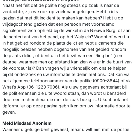
Naast het feit dat de politie nog steeds op zoek is naar de
verdachte, zijn we ook op zoek naar getuigen. Hebt u iets
gezien dat met dit incident te maken kan hebben? Hebt u op
vrijdagochtend gezien dat een persoon met voornoemd
signalement zich ophield bij de winkel in de Nieuwe Burg, of aan
de achterkant van het pand, op het Walplein? Woont of werkt u
in het gebied rondom de plaats delict en hebt u camera’s die
mogelijk beelden hebben opgenomen van het gebied rondom
de plaats delict, of bent u in het bezit van een ‘Ring bel’ (een
deurbel waarmee men op afstand kan zien wie er in de buurt van
de voordeur is)? Dan vragen wij u vriendelijk om ons te helpen
bij dit onderzoek en uw informatie te delen met ons. Dat kan via
het algemene telefoonnummer van de politie (0900-8844) of via
What’s App (06-1220 7006). Als u uw gegevens achterlaat bij
de politiemensen die u te woord staan, dan wordt u benaderd
door een rechercheur die met de zaak bezig is. U kunt ook het
tipformulier op deze pagina gebruiken om uw informatie door te
geven.
Meld Misdaad Anoniem
Wanneer u getuige bent geweest, maar u wilt niet met de politie