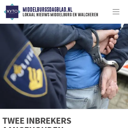
MIDDELBURGSDAGBLAD.NL
lokaal nieuws middelburg en walcheren
TWEE INBREKERS