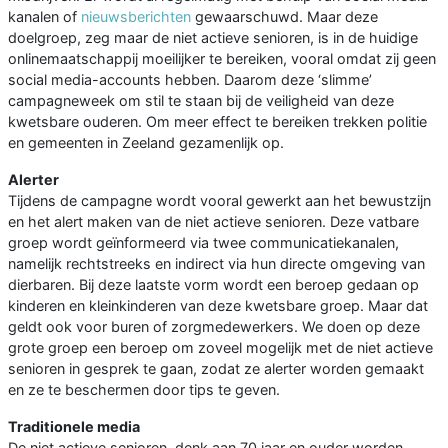
kanalen of
nieuwsberichten
gewaarschuwd. Maar deze
doelgroep, zeg maar de niet actieve senioren, is in de huidige
onlinemaatschappij moeilijker te bereiken, vooral omdat zij geen
social media-accounts hebben. Daarom deze ‘slimme’
campagneweek om stil te staan bij de veiligheid van deze
kwetsbare ouderen. Om meer effect te bereiken trekken politie
en gemeenten in Zeeland gezamenlijk op.
Alerter
Tijdens de campagne wordt vooral gewerkt aan het bewustzijn
en het alert maken van de niet actieve senioren. Deze vatbare
groep wordt geïnformeerd via twee communicatiekanalen,
namelijk rechtstreeks en indirect via hun directe omgeving van
dierbaren. Bij deze laatste vorm wordt een beroep gedaan op
kinderen en kleinkinderen van deze kwetsbare groep. Maar dat
geldt ook voor buren of zorgmedewerkers. We doen op deze
grote groep een beroep om zoveel mogelijk met de niet actieve
senioren in gesprek te gaan, zodat ze alerter worden gemaakt
en ze te beschermen door tips te geven.
Traditionele media
De niet actieve senioren, denk aan 70 jaar en ouder worden