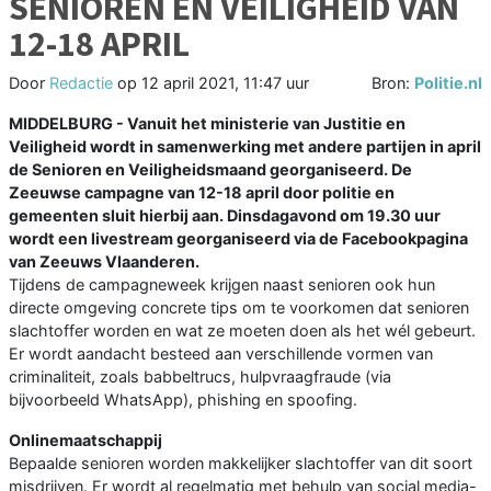
SENIOREN EN VEILIGHEID VAN
12-18 APRIL
Door
Redactie
op
12 april 2021, 11:47 uur
Bron:
Politie.nl
MIDDELBURG - Vanuit het ministerie van Justitie en
Veiligheid wordt in samenwerking met andere partijen in april
de Senioren en Veiligheidsmaand georganiseerd. De
Zeeuwse campagne van 12-18 april door politie en
gemeenten sluit hierbij aan. Dinsdagavond om 19.30 uur
wordt een livestream georganiseerd via de Facebookpagina
van Zeeuws Vlaanderen.
Tijdens de campagneweek krijgen naast senioren ook hun
directe omgeving concrete tips om te voorkomen dat senioren
slachtoffer worden en wat ze moeten doen als het wél gebeurt.
Er wordt aandacht besteed aan verschillende vormen van
criminaliteit, zoals babbeltrucs, hulpvraagfraude (via
bijvoorbeeld WhatsApp), phishing en spoofing.
Onlinemaatschappij
Bepaalde senioren worden makkelijker slachtoffer van dit soort
misdrijven. Er wordt al regelmatig met behulp van social media-