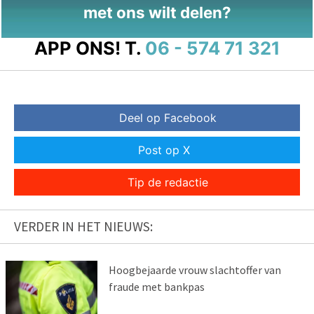
met ons wilt delen?
APP ONS!
T.
06 - 574 71 321
Deel op Facebook
Post op X
Tip de redactie
VERDER IN HET NIEUWS:
Hoogbejaarde vrouw slachtoffer van
fraude met bankpas