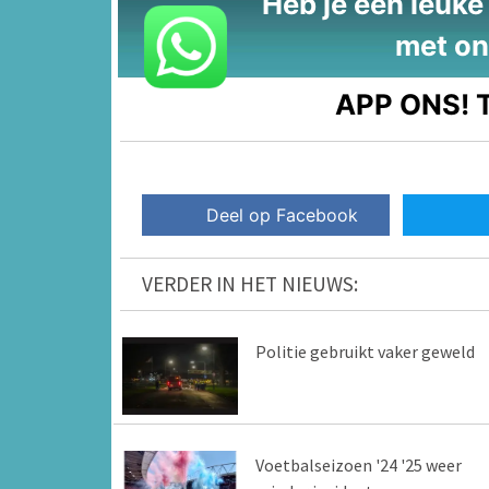
Heb je een leuke t
met on
APP ONS!
T
Deel op Facebook
VERDER IN HET NIEUWS:
Politie gebruikt vaker geweld
Voetbalseizoen '24 '25 weer