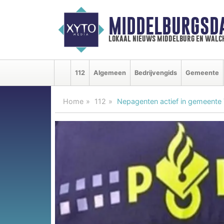
MIDDELBURGSD
lokaal nieuws middelburg en walc
112
Algemeen
Bedrijvengids
Gemeente
Home
112
Nepagenten actief in gemeente