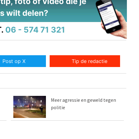
ip, foto of video die je
s wilt delen?
.
06 - 574 71 321
Post op X
Tip de redactie
Meer agressie en geweld tegen
politie