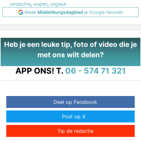
verdachte
,
wapen
,
ongeluk
Maak
Middelburgsdagblad
je Google-favoriet
Heb je een leuke tip, foto of video die je
met ons wilt delen?
APP ONS!
T.
06 - 574 71 321
Deel op Facebook
Post op X
Tip de redactie