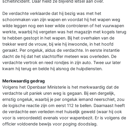
schietincident. Daar hield ze blijvend letsel aan over.
De verdachte verklaarde dat hij bezig was met het
schoonmaken van zijn wapen en voordat hij het wapen weg
wilde leggen nog een keer wilde controleren of het vuurwapen
werkte, waarbij hij vergeten was het magazijn met kogels terug
te hebben gestopt in het wapen. Bij het overhalen van de
trekker werd de vrouw, bij wie hij inwoonde, in het hoofd
geraakt. Per ongeluk, aldus de verdachte. In eerste instantie
dacht de hij dat het slachtoffer meteen was overleden. De
verdachte vertrok en reed rondjes in zijn auto. Twee uur later
kwam hij terug en belde hij alsnog de hulpdiensten.
Merkwaardig gedrag
Volgens het Openbaar Ministerie is het merkwaardig dat de
verdachte uit paniek uren weg is gegaan. Bij een dergelijk,
ernstig ongeluk, waarbij je per ongeluk iemand neerschiet, zou
de logische reactie zijn om eerst 112 te bellen. Daarnaast heeft
de verdachte een verleden met huiselijk geweld (waar hij ook
voor is veroordeeld) evenals voor wapenbezit. Er is volgens de
officier voldoende bewijs voor poging doodslag.