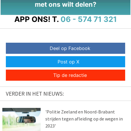
met ons wilt delen?
APP ONS!
T.
06 - 574 71 321
Deel op Facebook
Post op X
Tip de redactie
VERDER IN HET NIEUWS:
'Politie Zeeland en Noord-Brabant
strijden tegen afleiding op de wegen in
2023'