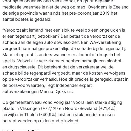
voor rijden onder invloed van alcohol, drugs of bepaalde
medicatie waarmee je niet de weg op mag. Overigens is Zeeland
de enige provincie waar sinds het pre-coronajaar 2019 het
aantal boetes is gedaald.
“Veroorzaakt iemand met een slok te veel op een ongeluk en is
er een tegenpartij betrokken? Dan betaalt de veroorzaker de
schade aan de eigen auto sowieso zelf. Een WA-verzekering
vergoedt normaal gesproken altijd de schade bij de tegenpartij.
Maar let op, dat is anders wanneer er alcohol of drugs in het
spel is. Vrijwel alle verzekeraars hebben namelijk een alcohol-
en drugsclausule. Dit betekent dat de verzekeraar wel de
schade bij de tegenpartij vergoedt, maar de kosten vervolgens
op de veroorzaker verhaald. Hoe dit precies is geregeld, staat in
de polisvoorwaarden,” legt Independer expert
autoverzekeringen Menno Dijcks uit.
Op gemeenteniveau vond vorig jaar vooral een sterke stijging
plaats in Vlissingen (+72,1%) en Noord-Beveland (+71,4%),
terwijl er in Tholen (-40,9%) juist een stuk minder mensen
betrapt werden op rijden onder invloed.