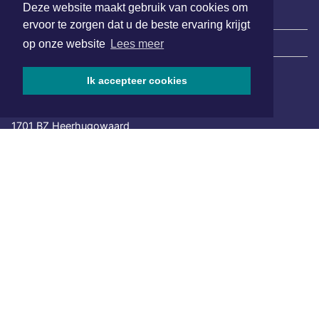
Deze website maakt gebruik van cookies om
ervoor te zorgen dat u de beste ervaring krijgt
|
Nieuws | Sport | Evenementen
op onze website
Lees meer
Ik accepteer cookies
Hoofdvestiging:
van Benthuizenlaan 1
1701 BZ Heerhugowaard
072 8200 600
redactie@xyto.nl
www.xyto.nl
SOCIAL MEDIA
NIEUWSBRIEF AANMELDEN
Schrijf je in voor onze nieuwsbrief en krijg wekelijks een
samenvatting van alle gebeurtenissen uit jouw regio.