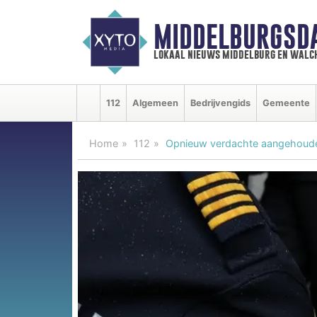
MIDDELBURGSD
lokaal nieuws middelburg en walc
112
Algemeen
Bedrijvengids
Gemeente
Home
112
Opnieuw verdachte aangehouden