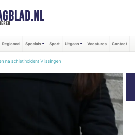
AGBLAD.NL
heren
Regionaal
Specials
Sport
Uitgaan
Vacatures
Contact
 na schietincident Vlissingen