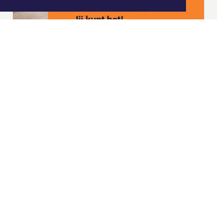
|
Nieuws | Sport | Evenementen
Hoofdvestiging:
van Benthuizenlaan 1
1701 BZ Heerhugowaard
072 8200 600
redactie@xyto.nl
www.xyto.nl
SOCIAL MEDIA