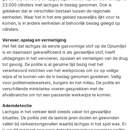
23.000 cilinders met lachgas in beslag genomen. Ook is
gebleken dat er verschillen bestaan tussen de regionale
eenheden. Waar het in het ene gebied nauwelijks lijkt voor te
komen, is in andere eenheden al behoorlijk beslag gelegd op
cilinders.
Vervoer, opslag en vernietiging
Het feit dat lachgas de eerste gasvormige stof op de Opiumlijst
is en daarnaast gekwalificeerd is als gevaarlijke stof, heeft
uitdagingen in het vervoeren, opslaan en vernietigen van de drug
tot gevolg. De politie is al geruime tijd bezig met het
verantwoord inrichten van het werkproces om zo op veilige
wijze af te komen van de in beslag genomen goederen. Veilig
voor politiemedewerkers, burgers én het milieu. De politie en
verschillende ministeries voeren gesprekken met de
afvalbranche om tot een passende werkwijze te komen.
Ademdetectie
Lachgas in het verkeer leidt steeds vaker tot gevaarlijke
situaties. De politie ziet de laatste jaren doden en gewonden
vallen bij verkeersongevallen waarbij lachgas in het spel was. Er
is op dit moment nog geen detectieapparatuur waarmee politie