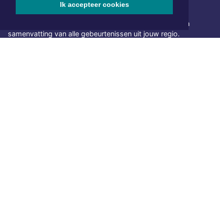
Ik accepteer cookies
NIEUWSBRIEF AANMELDEN
Schrijf je in voor onze nieuwsbrief en krijg wekelijks een
samenvatting van alle gebeurtenissen uit jouw regio.
Aanmelden
ONLINE DAGBLADEN
Overige dagbladen in de regio