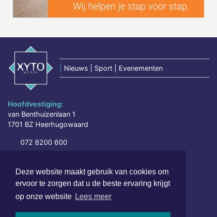
|
Nieuws | Sport | Evenementen
Hoofdvestiging:
van Benthuizenlaan 1
1701 BZ Heerhugowaard
072 8200 600
redactie@xyto.nl
www.xyto.nl
Deze website maakt gebruik van cookies om
ervoor te zorgen dat u de beste ervaring krijgt
SOCIAL MEDIA
op onze website
Lees meer