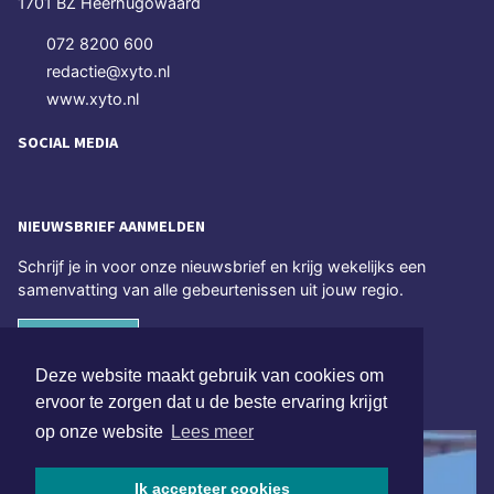
1701 BZ Heerhugowaard
072 8200 600
redactie@xyto.nl
www.xyto.nl
SOCIAL MEDIA
NIEUWSBRIEF AANMELDEN
Schrijf je in voor onze nieuwsbrief en krijg wekelijks een
samenvatting van alle gebeurtenissen uit jouw regio.
Aanmelden
Deze website maakt gebruik van cookies om
ONLINE DAGBLADEN
ervoor te zorgen dat u de beste ervaring krijgt
op onze website
Lees meer
Ik accepteer cookies