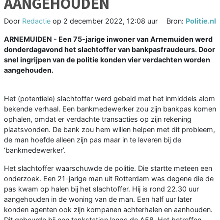
AANGEHOUDEN
Door
Redactie
op
2 december 2022, 12:08 uur
Bron:
Politie.nl
ARNEMUIDEN - Een 75-jarige inwoner van Arnemuiden werd
donderdagavond het slachtoffer van bankpasfraudeurs. Door
snel ingrijpen van de politie konden vier verdachten worden
aangehouden.
Het (potentiele) slachtoffer werd gebeld met het inmiddels alom
bekende verhaal. Een bankmedewerker zou zijn bankpas komen
ophalen, omdat er verdachte transacties op zijn rekening
plaatsvonden. De bank zou hem willen helpen met dit probleem,
de man hoefde alleen zijn pas maar in te leveren bij de
‘bankmedewerker’.
Het slachtoffer waarschuwde de politie. Die startte meteen een
onderzoek. Een 21-jarige man uit Rotterdam was degene die de
pas kwam op halen bij het slachtoffer. Hij is rond 22.30 uur
aangehouden in de woning van de man. Een half uur later
konden agenten ook zijn kompanen achterhalen en aanhouden.
Dit gebeurde bij een tankstation langs de A58. Het betreffen