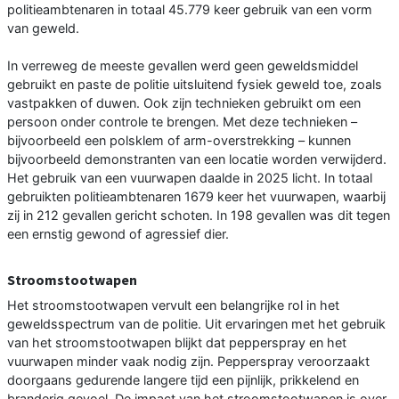
politieambtenaren in totaal 45.779 keer gebruik van een vorm
van geweld.
In verreweg de meeste gevallen werd geen geweldsmiddel
gebruikt en paste de politie uitsluitend fysiek geweld toe, zoals
vastpakken of duwen. Ook zijn technieken gebruikt om een
persoon onder controle te brengen. Met deze technieken –
bijvoorbeeld een polsklem of arm-overstrekking – kunnen
bijvoorbeeld demonstranten van een locatie worden verwijderd.
Het gebruik van een vuurwapen daalde in 2025 licht. In totaal
gebruikten politieambtenaren 1679 keer het vuurwapen, waarbij
zij in 212 gevallen gericht schoten. In 198 gevallen was dit tegen
een ernstig gewond of agressief dier.
Stroomstootwapen
Het stroomstootwapen vervult een belangrijke rol in het
geweldsspectrum van de politie. Uit ervaringen met het gebruik
van het stroomstootwapen blijkt dat pepperspray en het
vuurwapen minder vaak nodig zijn. Pepperspray veroorzaakt
doorgaans gedurende langere tijd een pijnlijk, prikkelend en
branderig gevoel. De impact van het stroomstootwapen is over