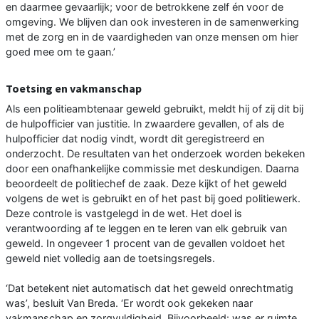
en daarmee gevaarlijk; voor de betrokkene zelf én voor de
omgeving. We blijven dan ook investeren in de samenwerking
met de zorg en in de vaardigheden van onze mensen om hier
goed mee om te gaan.’
Toetsing en vakmanschap
Als een politieambtenaar geweld gebruikt, meldt hij of zij dit bij
de hulpofficier van justitie. In zwaardere gevallen, of als de
hulpofficier dat nodig vindt, wordt dit geregistreerd en
onderzocht. De resultaten van het onderzoek worden bekeken
door een onafhankelijke commissie met deskundigen. Daarna
beoordeelt de politiechef de zaak. Deze kijkt of het geweld
volgens de wet is gebruikt en of het past bij goed politiewerk.
Deze controle is vastgelegd in de wet. Het doel is
verantwoording af te leggen en te leren van elk gebruik van
geweld. In ongeveer 1 procent van de gevallen voldoet het
geweld niet volledig aan de toetsingsregels.
‘Dat betekent niet automatisch dat het geweld onrechtmatig
was’, besluit Van Breda. ‘Er wordt ook gekeken naar
vakmanschap en zorgvuldigheid. Bijvoorbeeld: was er ruimte