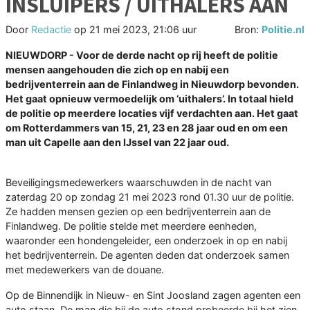
INSLUIPERS / UITHALERS AAN
Door
Redactie
op
21 mei 2023, 21:06 uur
Bron:
Politie.nl
NIEUWDORP - Voor de derde nacht op rij heeft de politie
mensen aangehouden die zich op en nabij een
bedrijventerrein aan de Finlandweg in Nieuwdorp bevonden.
Het gaat opnieuw vermoedelijk om ‘uithalers’. In totaal hield
de politie op meerdere locaties vijf verdachten aan. Het gaat
om Rotterdammers van 15, 21, 23 en 28 jaar oud en om een
man uit Capelle aan den IJssel van 22 jaar oud.
Beveiligingsmedewerkers waarschuwden in de nacht van
zaterdag 20 op zondag 21 mei 2023 rond 01.30 uur de politie.
Ze hadden mensen gezien op een bedrijventerrein aan de
Finlandweg. De politie stelde met meerdere eenheden,
waaronder een hondengeleider, een onderzoek in op en nabij
het bedrijventerrein. De agenten deden dat onderzoek samen
met medewerkers van de douane.
Op de Binnendijk in Nieuw- en Sint Joosland zagen agenten een
auto staan. De man die bij de auto stond probeerde bij het zien