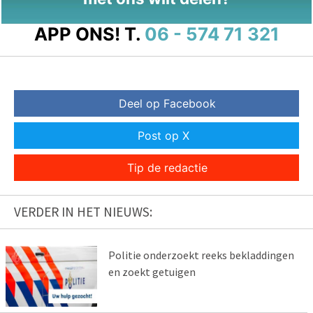
APP ONS!
T.
06 - 574 71 321
Deel op Facebook
Post op X
Tip de redactie
VERDER IN HET NIEUWS:
Politie onderzoekt reeks bekladdingen
en zoekt getuigen