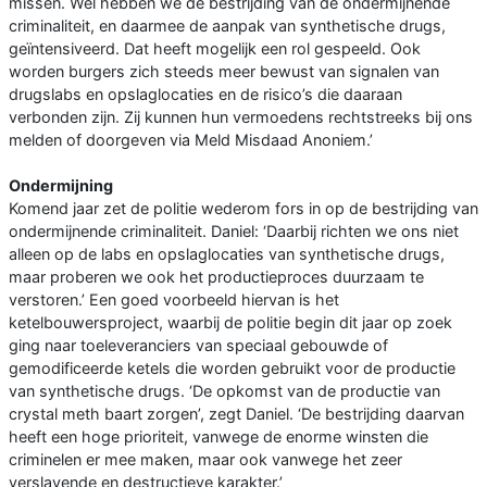
missen. Wel hebben we de bestrijding van de ondermijnende
criminaliteit, en daarmee de aanpak van synthetische drugs,
geïntensiveerd. Dat heeft mogelijk een rol gespeeld. Ook
worden burgers zich steeds meer bewust van signalen van
drugslabs en opslaglocaties en de risico’s die daaraan
verbonden zijn. Zij kunnen hun vermoedens rechtstreeks bij ons
melden of doorgeven via Meld Misdaad Anoniem.’
Ondermijning
Komend jaar zet de politie wederom fors in op de bestrijding van
ondermijnende criminaliteit. Daniel: ‘Daarbij richten we ons niet
alleen op de labs en opslaglocaties van synthetische drugs,
maar proberen we ook het productieproces duurzaam te
verstoren.’ Een goed voorbeeld hiervan is het
ketelbouwersproject, waarbij de politie begin dit jaar op zoek
ging naar toeleveranciers van speciaal gebouwde of
gemodificeerde ketels die worden gebruikt voor de productie
van synthetische drugs. ‘De opkomst van de productie van
crystal meth baart zorgen’, zegt Daniel. ‘De bestrijding daarvan
heeft een hoge prioriteit, vanwege de enorme winsten die
criminelen er mee maken, maar ook vanwege het zeer
verslavende en destructieve karakter.’