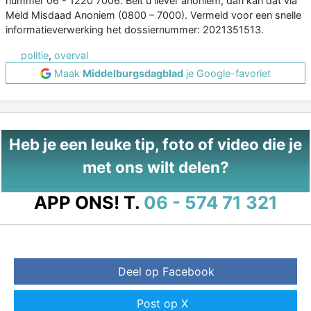
nummer 06 - 1220 7006. Belt u liever anoniem, dan kan dat via
Meld Misdaad Anoniem (0800 – 7000). Vermeld voor een snelle
informatieverwerking het dossiernummer: 2021351513.
politie
,
overval
Maak
Middelburgsdagblad
je Google-favoriet
Heb je een leuke tip, foto of video die je
met ons wilt delen?
APP ONS!
T.
06 - 574 71 321
Deel op Facebook
Post op X