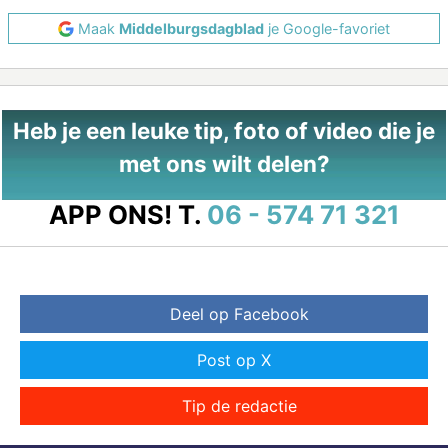
Maak
Middelburgsdagblad
je Google-favoriet
Heb je een leuke tip, foto of video die je
met ons wilt delen?
APP ONS!
T.
06 - 574 71 321
Deel op Facebook
Post op X
Tip de redactie