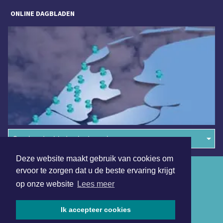
ONLINE DAGBLADEN
Overige dagbladen in de regio
Deze website maakt gebruik van cookies om
Algemene voorwaarden
ervoor te zorgen dat u de beste ervaring krijgt
op onze website
Lees meer
Disclaimer
Privacy Statement
Ik accepteer cookies