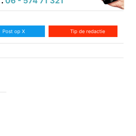
.
06 - 574 71 321
Post op X
Tip de redactie
e