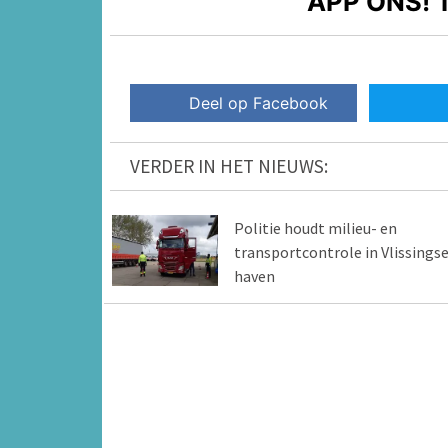
APP ONS!
T
Deel op Facebook
VERDER IN HET NIEUWS:
Politie houdt milieu- en
transportcontrole in Vlissings
haven