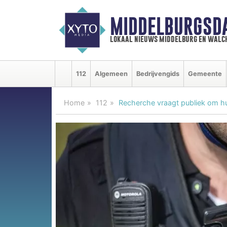
MIDDELBURGSD
lokaal nieuws middelburg en walc
112
Algemeen
Bedrijvengids
Gemeente
Home
112
Recherche vraagt publiek om hu