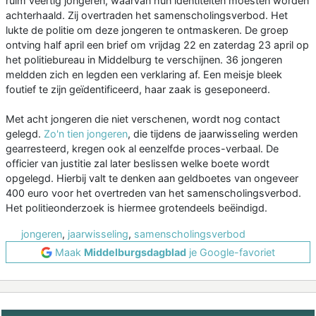
ruim veertig jongeren, waarvan hun identiteiten moesten worden
achterhaald. Zij overtraden het samenscholingsverbod. Het
lukte de politie om deze jongeren te ontmaskeren. De groep
ontving half april een brief om vrijdag 22 en zaterdag 23 april op
het politiebureau in Middelburg te verschijnen. 36 jongeren
meldden zich en legden een verklaring af. Een meisje bleek
foutief te zijn geïdentificeerd, haar zaak is geseponeerd.
Met acht jongeren die niet verschenen, wordt nog contact
gelegd.
Zo'n tien jongeren
, die tijdens de jaarwisseling werden
gearresteerd, kregen ook al eenzelfde proces-verbaal. De
officier van justitie zal later beslissen welke boete wordt
opgelegd. Hierbij valt te denken aan geldboetes van ongeveer
400 euro voor het overtreden van het samenscholingsverbod.
Het politieonderzoek is hiermee grotendeels beëindigd.
jongeren
,
jaarwisseling
,
samenscholingsverbod
Maak
Middelburgsdagblad
je Google-favoriet