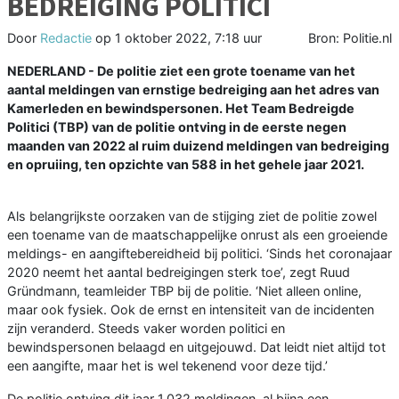
BEDREIGING POLITICI
Door
Redactie
op
1 oktober 2022, 7:18 uur
Bron: Politie.nl
NEDERLAND - De politie ziet een grote toename van het
aantal meldingen van ernstige bedreiging aan het adres van
Kamerleden en bewindspersonen. Het Team Bedreigde
Politici (TBP) van de politie ontving in de eerste negen
maanden van 2022 al ruim duizend meldingen van bedreiging
en opruiing, ten opzichte van 588 in het gehele jaar 2021.
Als belangrijkste oorzaken van de stijging ziet de politie zowel
een toename van de maatschappelijke onrust als een groeiende
meldings- en aangiftebereidheid bij politici. ‘Sinds het coronajaar
2020 neemt het aantal bedreigingen sterk toe’, zegt Ruud
Gründmann, teamleider TBP bij de politie. ‘Niet alleen online,
maar ook fysiek. Ook de ernst en intensiteit van de incidenten
zijn veranderd. Steeds vaker worden politici en
bewindspersonen belaagd en uitgejouwd. Dat leidt niet altijd tot
een aangifte, maar het is wel tekenend voor deze tijd.’
De politie ontving dit jaar 1.032 meldingen, al bijna een