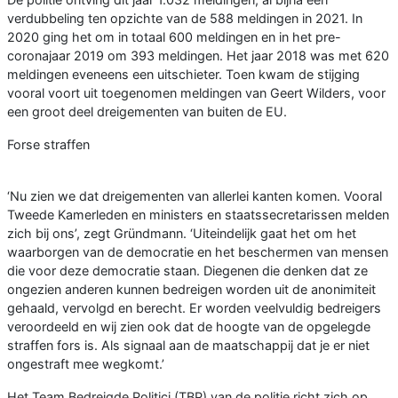
verdubbeling ten opzichte van de 588 meldingen in 2021. In
2020 ging het om in totaal 600 meldingen en in het pre-
coronajaar 2019 om 393 meldingen. Het jaar 2018 was met 620
meldingen eveneens een uitschieter. Toen kwam de stijging
vooral voort uit toegenomen meldingen van Geert Wilders, voor
een groot deel dreigementen van buiten de EU.
Forse straffen
‘Nu zien we dat dreigementen van allerlei kanten komen. Vooral
Tweede Kamerleden en ministers en staatssecretarissen melden
zich bij ons’, zegt Gründmann. ‘Uiteindelijk gaat het om het
waarborgen van de democratie en het beschermen van mensen
die voor deze democratie staan. Diegenen die denken dat ze
ongezien anderen kunnen bedreigen worden uit de anonimiteit
gehaald, vervolgd en berecht. Er worden veelvuldig bedreigers
veroordeeld en wij zien ook dat de hoogte van de opgelegde
straffen fors is. Als signaal aan de maatschappij dat je er niet
ongestraft mee wegkomt.’
Het Team Bedreigde Politici (TBP) van de politie richt zich op