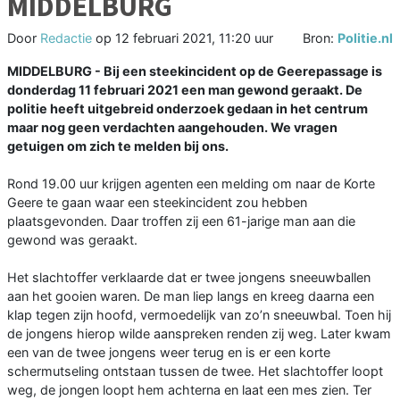
MIDDELBURG
Door
Redactie
op
12 februari 2021, 11:20 uur
Bron:
Politie.nl
MIDDELBURG - Bij een steekincident op de Geerepassage is
donderdag 11 februari 2021 een man gewond geraakt. De
politie heeft uitgebreid onderzoek gedaan in het centrum
maar nog geen verdachten aangehouden. We vragen
getuigen om zich te melden bij ons.
Rond 19.00 uur krijgen agenten een melding om naar de Korte
Geere te gaan waar een steekincident zou hebben
plaatsgevonden. Daar troffen zij een 61-jarige man aan die
gewond was geraakt.
Het slachtoffer verklaarde dat er twee jongens sneeuwballen
aan het gooien waren. De man liep langs en kreeg daarna een
klap tegen zijn hoofd, vermoedelijk van zo’n sneeuwbal. Toen hij
de jongens hierop wilde aanspreken renden zij weg. Later kwam
een van de twee jongens weer terug en is er een korte
schermutseling ontstaan tussen de twee. Het slachtoffer loopt
weg, de jongen loopt hem achterna en laat een mes zien. Ter