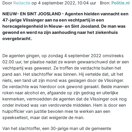
Door
Redactie
op
4 september 2022, 10:04 uur
Bron:
Politie.nl
NIEUW- EN SINT JOOSLAND - Agenten hielden vannacht een
47-jarige Vlissinger aan na een vechtpartij in een
horecagelegenheid in Nieuw- en Sint Joosland. De man was
gewond en werd na zijn aanhouding naar het ziekenhuis
overgebracht.
De agenten gingen, op zondag 4 september 2022 omstreeks
02.00 uur, ter plaatse nadat ze waren gewaarschuwd dat er een
vechtpartij was geweest. Ze troffen de verdachte buiten het
pand aan. Het slachtoffer was binnen. Hij vertelde dat, uit het
niets, een tand uit zijn mond was geslagen door de Vlissinger.
De verdachte was hierdoor ook gewond geraakt. Beide mannen
roken naar alcohol en, afgaande op zijn gedrag en uiterlijke
kenmerken, vermoedden de agenten dat de Vlissinger ook nog
onder invloed was van verdovende middelen. Hem is door een
hulpofficier van justitie bevolen mee te werken aan een
speekseltest, maar dat weigerde de man.
Van het slachtoffer, een 30-jarige man uit de gemeente