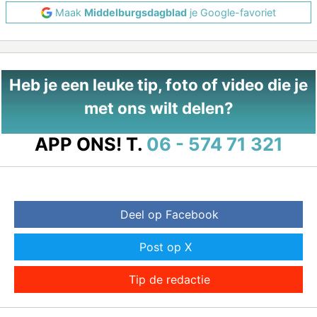
Maak
Middelburgsdagblad
je Google-favoriet
Heb je een leuke tip, foto of video die je
met ons wilt delen?
APP ONS!
T.
06 - 574 71 321
Deel op Facebook
Post op X
Tip de redactie