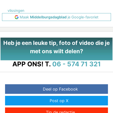
vlissingen
Maak
Middelburgsdagblad
je Google-favoriet
Heb je een leuke tip, foto of video die je
met ons wilt delen?
APP ONS!
T.
06 - 574 71 321
Deel op Facebook
Post op X
Tip de redactie