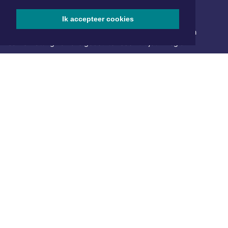
NIEUWSBRIEF AANMELDEN
Ik accepteer cookies
Schrijf je in voor onze nieuwsbrief en krijg wekelijks een
samenvatting van alle gebeurtenissen uit jouw regio.
Aanmelden
ONLINE DAGBLADEN
Overige dagbladen in de regio