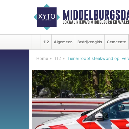
MIDDELBURGSD
lokaal nieuws middelburg en walc
112
Algemeen
Bedrijvengids
Gemeente
Home
112
Tiener loopt steekwond op, ve