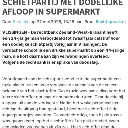
SCHIETPARTIJ MET DODELIJKE
AFLOOP IN SUPERMARKT
Door
Redactie
op
27 mei 2026, 13:26 uur
Bron:
Rechtspraak.nl
VLISSINGEN - De rechtbank Zeeland-West-Brabant heeft
een 24-jarige man veroordeeld tot twaalf jaar celstraf voor
een dodelijke schietpartij vorig jaar in Vlissingen. De
verdachte schoot in een drukke supermarkt op een 44-jarige
man, die kort daarna aan zijn verwondingen overleed.
Volgens de rechtbank is er sprake van doodslag.
Voorafgaand aan de schietpartij vond er in de supermarkt een
ruzie plaats tussen twee vrouwen: de vriendin van de en een
bekende van het slachtoffer. Deze ruzie was aanleiding voor het
latere slachtoffer om naar de supermarkt rijden. Daar deelde hij
klappen uit aan de verdachte. Nadat het winkelpersoneel hen
richting de uitgang had gestuurd, bleef het slachtoffer bij de
ingangspoortjes wachten. De verdachte liep, toen hij de kassa
was gepasseerd, op het slachtoffer af en pakte ondertussen
een geladen vuurwapen uit zijn zak. Het slachtoffer ging de