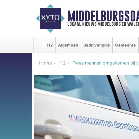
MIDDELBURGSD
lokaal nieuws middelburg en walc
112
Algemeen
Bedrijvengids
Gemeente
Home
112
Twee mannen omgekomen bij v