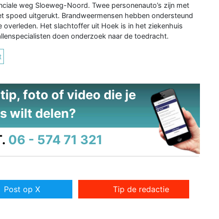
inciale weg Sloeweg-Noord. Twee personenauto’s zijn met
 met spoed uitgerukt. Brandweermensen hebben ondersteund
e overleden. Het slachtoffer uit Hoek is in het ziekenhuis
llenspecialisten doen onderzoek naar de toedracht.
t
ip, foto of video die je
s wilt delen?
.
06 - 574 71 321
Post op X
Tip de redactie