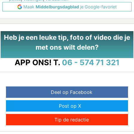
Maak
Middelburgsdagblad
je Google-favoriet
Heb je een leuke tip, foto of video die je
met ons wilt delen?
APP ONS!
T.
06 - 574 71 321
Deel op Facebook
Post op X
Tip de redactie