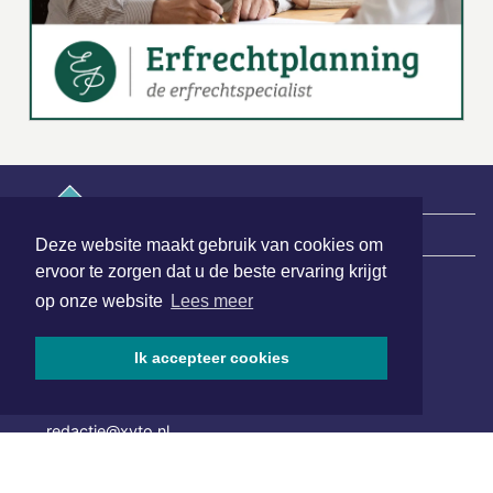
|
Nieuws | Sport | Evenementen
Deze website maakt gebruik van cookies om
ervoor te zorgen dat u de beste ervaring krijgt
op onze website
Lees meer
Hoofdvestiging:
van Benthuizenlaan 1
Ik accepteer cookies
1701 BZ Heerhugowaard
072 8200 600
redactie@xyto.nl
www.xyto.nl