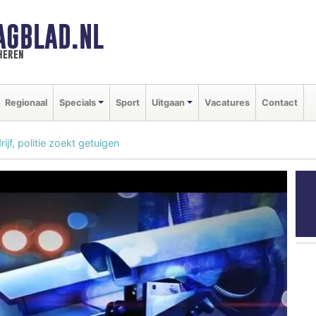
AGBLAD.NL
heren
Regionaal
Specials
Sport
Uitgaan
Vacatures
Contact
jf, politie zoekt getuigen