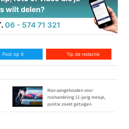
s wilt delen?
.
06 - 574 71 321
Post op X
Tip de redactie
Man aangehouden voor
mishandeling 11-jarig meisje,
politie zoekt getuigen