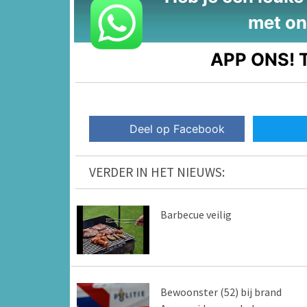
met on
APP ONS!
T
Deel op Facebook
VERDER IN HET NIEUWS:
Barbecue veilig
Bewoonster (52) bij brand