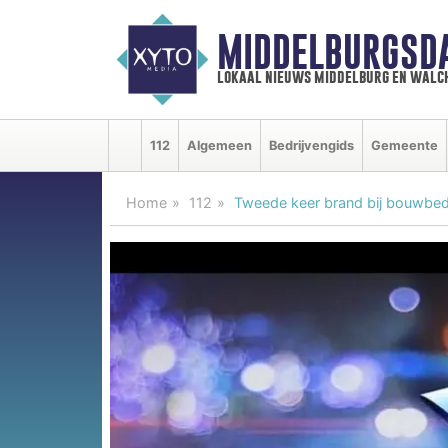
MIDDELBURGSD
lokaal nieuws middelburg en walc
112
Algemeen
Bedrijvengids
Gemeente
Home
112
Tweede keer brand bij bouwbedri