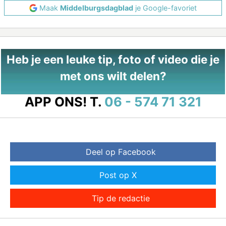
Maak
Middelburgsdagblad
je Google-favoriet
Heb je een leuke tip, foto of video die je
met ons wilt delen?
APP ONS!
T.
06 - 574 71 321
Deel op Facebook
Post op X
Tip de redactie