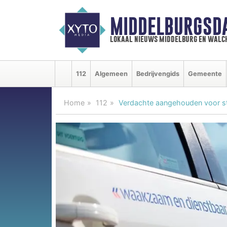
MIDDELBURGSD
lokaal nieuws middelburg en walc
112
Algemeen
Bedrijvengids
Gemeente
Home
112
Verdachte aangehouden voor st