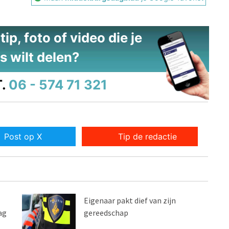
ip, foto of video die je
s wilt delen?
.
06 - 574 71 321
Post op X
Tip de redactie
Eigenaar pakt dief van zijn
ag
gereedschap