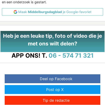
en een onderzoek is gestart.
Maak
Middelburgsdagblad
je Google-favoriet
Heb je een leuke tip, foto of video die je
met ons wilt delen?
APP ONS!
T.
06 - 574 71 321
Deel op Facebook
Post op X
Tip de redactie