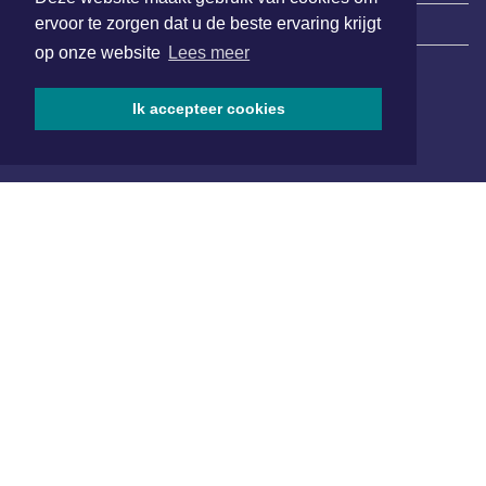
ervoor te zorgen dat u de beste ervaring krijgt
|
Nieuws | Sport | Evenementen
op onze website
Lees meer
Hoofdvestiging:
Ik accepteer cookies
van Benthuizenlaan 1
1701 BZ Heerhugowaard
072 8200 600
redactie@xyto.nl
www.xyto.nl
SOCIAL MEDIA
NIEUWSBRIEF AANMELDEN
Schrijf je in voor onze nieuwsbrief en krijg wekelijks een
samenvatting van alle gebeurtenissen uit jouw regio.
Aanmelden