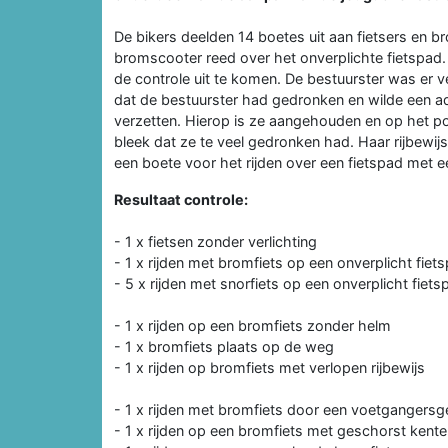
De bikers deelden 14 boetes uit aan fietsers en b
bromscooter reed over het onverplichte fietspad
de controle uit te komen. De bestuurster was er
dat de bestuurster had gedronken en wilde een ad
verzetten. Hierop is ze aangehouden en op het po
bleek dat ze te veel gedronken had. Haar rijbewij
een boete voor het rijden over een fietspad met e
Resultaat controle:
- 1 x fietsen zonder verlichting
- 1 x rijden met bromfiets op een onverplicht fiet
- 5 x rijden met snorfiets op een onverplicht fiets
- 1 x rijden op een bromfiets zonder helm
- 1 x bromfiets plaats op de weg
- 1 x rijden op bromfiets met verlopen rijbewijs
- 1 x rijden met bromfiets door een voetgangersg
- 1 x rijden op een bromfiets met geschorst kent