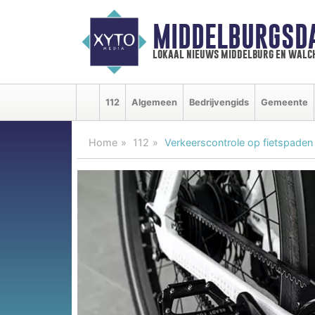
MIDDELBURGSD
lokaal nieuws middelburg en walc
112
Algemeen
Bedrijvengids
Gemeente
Home
112
Verkeerscontrole op fietspaden 