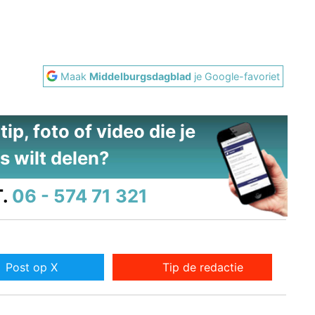
Maak
Middelburgsdagblad
je Google-favoriet
ip, foto of video die je
s wilt delen?
.
06 - 574 71 321
Post op X
Tip de redactie