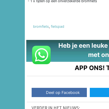
- 1 x rijden op een onverzekerde bromfiets
bromfiets
,
fietspad
Heb je een leuke t
met on
APP ONS!
T
Deel op Facebook
VERDER IN HET NIEUWS: