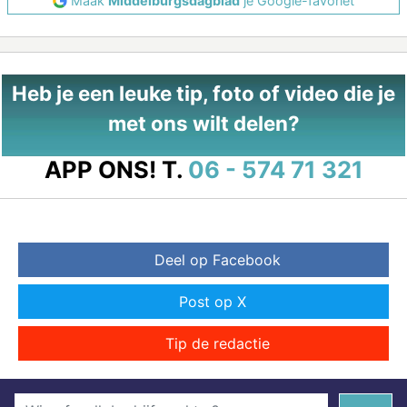
Maak
Middelburgsdagblad
je Google-favoriet
Heb je een leuke tip, foto of video die je
met ons wilt delen?
APP ONS!
T.
06 - 574 71 321
Deel op Facebook
Post op X
Tip de redactie