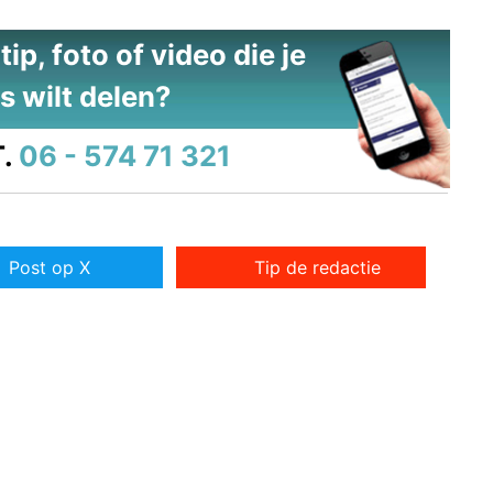
ip, foto of video die je
s wilt delen?
.
06 - 574 71 321
Post op X
Tip de redactie