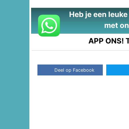
Heb je een leuke t
met on
APP ONS!
T
Deel op Facebook