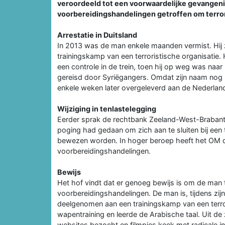
veroordeeld tot een voorwaardelijke gevangeni
voorbereidingshandelingen getroffen om terror
Arrestatie in Duitsland
In 2013 was de man enkele maanden vermist. Hij 
trainingskamp van een terroristische organisatie.
een controle in de trein, toen hij op weg was na
gereisd door Syriëgangers. Omdat zijn naam nog 
enkele weken later overgeleverd aan de Nederlands
Wijziging in tenlastelegging
Eerder sprak de rechtbank Zeeland-West-Brabant d
poging had gedaan om zich aan te sluiten bij een 
bewezen worden. In hoger beroep heeft het OM de
voorbereidingshandelingen.
Bewijs
Het hof vindt dat er genoeg bewijs is om de man 
voorbereidingshandelingen. De man is, tijdens zijn
deelgenomen aan een trainingskamp van een terror
wapentraining en leerde de Arabische taal. Uit de 
websites bezocht en filmpjes keek met radicale i