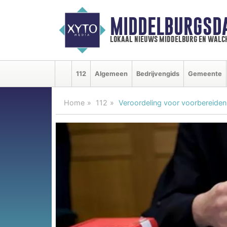
MIDDELBURGSD
lokaal nieuws middelburg en walc
112
Algemeen
Bedrijvengids
Gemeente
Home
112
Veroordeling voor voorbereiden 