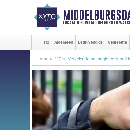
MIDDELBURGSD
lokaal nieuws middelburg en walc
112
Algemeen
Bedrijvengids
Gemeente
Home
112
Vervelende passagier met polit