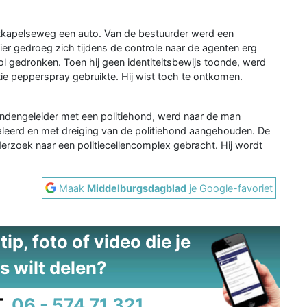
stkapelseweg een auto. Van de bestuurder werd een
er gedroeg zich tijdens de controle naar de agenten erg
l gedronken. Toen hij geen identiteitsbewijs toonde, werd
litie pepperspray gebruikte. Hij wist toch te ontkomen.
ndengeleider met een politiehond, werd naar de man
leerd en met dreiging van de politiehond aangehouden. De
derzoek naar een politiecellencomplex gebracht. Hij wordt
Maak
Middelburgsdagblad
je Google-favoriet
ip, foto of video die je
s wilt delen?
.
06 - 574 71 321