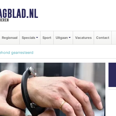
AGBLAD.NL
heren
Regionaal
Specials
Sport
Uitgaan
Vacatures
Contact
iehond gearresteerd