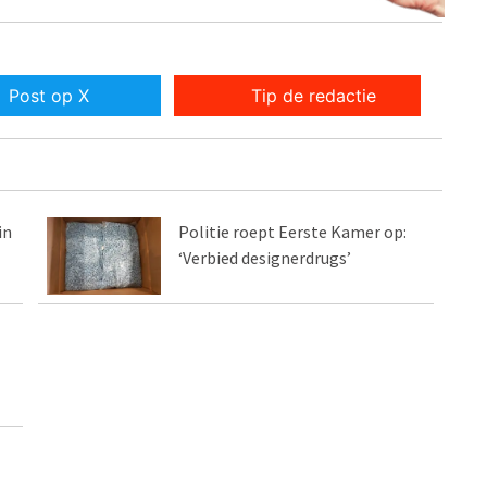
Post op X
Tip de redactie
in
Politie roept Eerste Kamer op:
‘Verbied designerdrugs’