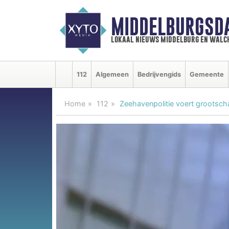
MIDDELBURGSD
lokaal nieuws middelburg en walc
112
Algemeen
Bedrijvengids
Gemeente
Home
112
Zeehavenpolitie voert grootschal