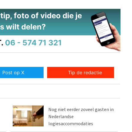
ip, foto of video die je
s wilt delen?
.
06 - 574 71 321
Post op X
Tip de redactie
Nog niet eerder zoveel gasten in
Nederlandse
logiesaccommodaties