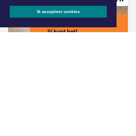
Ik accepteer cookies
|
Nieuws | Sport | Evenementen
Hoofdvestiging:
van Benthuizenlaan 1
1701 BZ Heerhugowaard
072 8200 600
redactie@xyto.nl