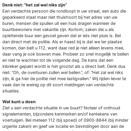
Denk niet: “het zal wel niks zijn”
Een verdachte persoon die rondloopt in uw straat, een auto die
geparkeerd staat maar niet thuishoort bij het adres van uw
buren, mensen die spullen uit een huis dragen wanneer de
buurtbewoners met vakantie zijn. Kortom; zaken die u als
oplettende buur een gevoel geven dat er iets niet pluis is. Bel
dan direct met de politie. Als er haast bij is dat we ter plaatse
komen, dan belt u 112, want daar red je niet alleen levens mee,
daar vang je ook boeven mee. Probeer zo snel mogelijk te bellen
en niet te wachten tot de volgende dag. De kans dat een
inbreker gepakt wordt is het grootst als u direct belt. Denk dus
niet: “Oh, de overburen zullen wel bellen.”, of: “Het zal wel niks
zijn, ik ga hier de politie niet mee lastigvallen.” Wij rijden liever te
vaak dan te weinig op dit soort meldingen van verdachte
situaties.
Wat kunt u doen
Ziet u een verdachte situatie in uw buurt? Noteer of onthoud
signalementen, bijzondere kenmerken en/of kentekens van
voertuigen. Bel meteen 112 (bij spoed) of 0900-8844 (bij minder
urgente zaken) en geef uw locatie en bevindingen door aan de