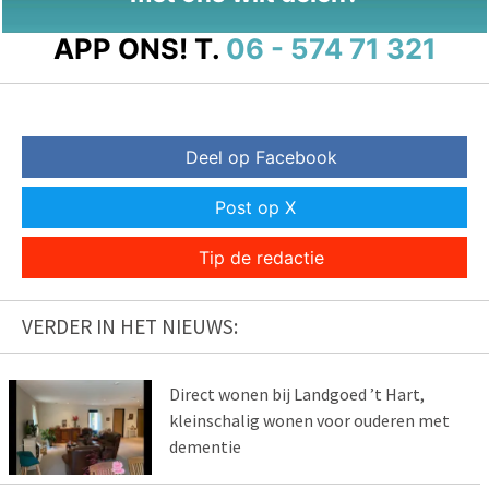
APP ONS!
T.
06 - 574 71 321
Deel op Facebook
Post op X
Tip de redactie
VERDER IN HET NIEUWS:
Direct wonen bij Landgoed ’t Hart,
kleinschalig wonen voor ouderen met
dementie