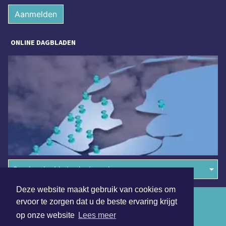
Aanmelden
ONLINE DAGBLADEN
Overige dagbladen in de regio
Deze website maakt gebruik van cookies om
Algemene voorwaarden
ervoor te zorgen dat u de beste ervaring krijgt
op onze website
Lees meer
Disclaimer