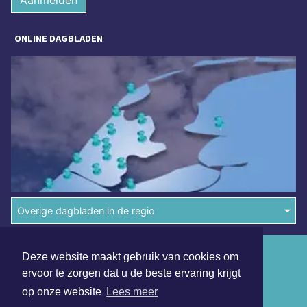
Aanmelden
ONLINE DAGBLADEN
Overige dagbladen in de regio
Algemene voorwaarden
Deze website maakt gebruik van cookies om
ervoor te zorgen dat u de beste ervaring krijgt
Disclaimer
op onze website
Lees meer
Privacy Statement