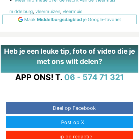
middelburg
,
vleermuizen
,
vleermuis
Maak
Middelburgsdagblad
je Google-favoriet
Heb je een leuke tip, foto of video die je
met ons wilt delen?
APP ONS!
T.
06 - 574 71 321
Deel op Facebook
Post op X
Tip de redactie