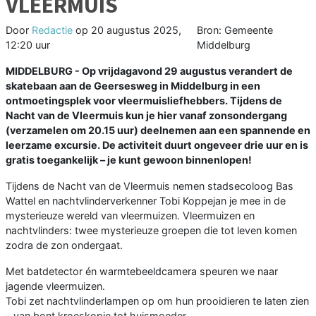
VLEERMUIS
Door
Redactie
op
20 augustus 2025,
Bron: Gemeente
12:20 uur
Middelburg
MIDDELBURG - Op vrijdagavond 29 augustus verandert de
skatebaan aan de Geersesweg in Middelburg in een
ontmoetingsplek voor vleermuisliefhebbers. Tijdens de
Nacht van de Vleermuis kun je hier vanaf zonsondergang
(verzamelen om 20.15 uur) deelnemen aan een spannende en
leerzame excursie. De activiteit duurt ongeveer drie uur en is
gratis toegankelijk – je kunt gewoon binnenlopen!
Tijdens de Nacht van de Vleermuis nemen stadsecoloog Bas
Wattel en nachtvlinderverkenner Tobi Koppejan je mee in de
mysterieuze wereld van vleermuizen. Vleermuizen en
nachtvlinders: twee mysterieuze groepen die tot leven komen
zodra de zon ondergaat.
Met batdetector én warmtebeeldcamera speuren we naar
jagende vleermuizen.
Tobi zet nachtvlinderlampen op om hun prooidieren te laten zien
– van bont kroeskopje tot huismoeder.