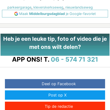
parkeergarage
,
kleverskerkseweg
,
nieuwlandseweg
Maak
Middelburgsdagblad
je Google-favoriet
Heb je een leuke tip, foto of video die je
met ons wilt delen?
APP ONS!
T.
06 - 574 71 321
Deel op Facebook
Post op X
Tip de redactie