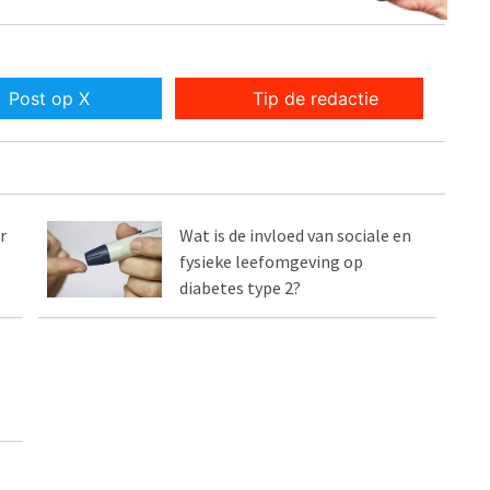
Post op X
Tip de redactie
r
Wat is de invloed van sociale en
fysieke leefomgeving op
diabetes type 2?