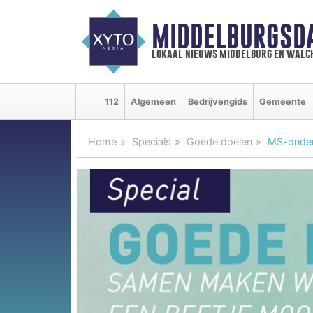
MIDDELBURGSD
lokaal nieuws middelburg en walc
112
Algemeen
Bedrijvengids
Gemeente
Home
Specials
Goede doelen
MS-onder