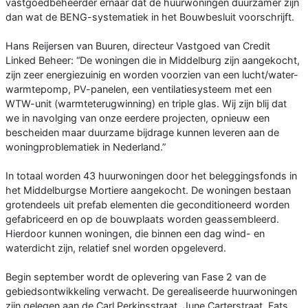
vastgoedbeheerder ernaar dat de huurwoningen duurzamer zijn
dan wat de BENG-systematiek in het Bouwbesluit voorschrijft.
Hans Reijersen van Buuren, directeur Vastgoed van Credit
Linked Beheer: “De woningen die in Middelburg zijn aangekocht,
zijn zeer energiezuinig en worden voorzien van een lucht/water-
warmtepomp, PV-panelen, een ventilatiesysteem met een
WTW-unit (warmteterugwinning) en triple glas. Wij zijn blij dat
we in navolging van onze eerdere projecten, opnieuw een
bescheiden maar duurzame bijdrage kunnen leveren aan de
woningproblematiek in Nederland.”
In totaal worden 43 huurwoningen door het beleggingsfonds in
het Middelburgse Mortiere aangekocht. De woningen bestaan
grotendeels uit prefab elementen die geconditioneerd worden
gefabriceerd en op de bouwplaats worden geassembleerd.
Hierdoor kunnen woningen, die binnen een dag wind- en
waterdicht zijn, relatief snel worden opgeleverd.
Begin september wordt de oplevering van Fase 2 van de
gebiedsontwikkeling verwacht. De gerealiseerde huurwoningen
zijn gelegen aan de Carl Perkinsstraat, June Carterstraat, Fats