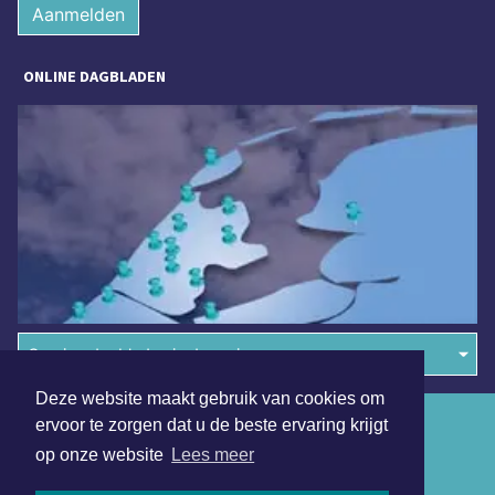
Aanmelden
ONLINE DAGBLADEN
Overige dagbladen in de regio
Deze website maakt gebruik van cookies om
Algemene voorwaarden
ervoor te zorgen dat u de beste ervaring krijgt
op onze website
Lees meer
Disclaimer