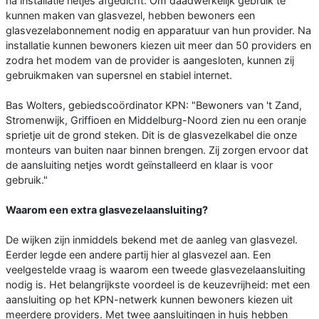
na installatie netjes afgedicht. Om daadwerkelijk gebruik te
kunnen maken van glasvezel, hebben bewoners een
glasvezelabonnement nodig en apparatuur van hun provider. Na
installatie kunnen bewoners kiezen uit meer dan 50 providers en
zodra het modem van de provider is aangesloten, kunnen zij
gebruikmaken van supersnel en stabiel internet.
Bas Wolters, gebiedscoördinator KPN: "Bewoners van 't Zand,
Stromenwijk, Griffioen en Middelburg-Noord zien nu een oranje
sprietje uit de grond steken. Dit is de glasvezelkabel die onze
monteurs van buiten naar binnen brengen. Zij zorgen ervoor dat
de aansluiting netjes wordt geïnstalleerd en klaar is voor
gebruik."
Waarom een extra glasvezelaansluiting?
De wijken zijn inmiddels bekend met de aanleg van glasvezel.
Eerder legde een andere partij hier al glasvezel aan. Een
veelgestelde vraag is waarom een tweede glasvezelaansluiting
nodig is. Het belangrijkste voordeel is de keuzevrijheid: met een
aansluiting op het KPN-netwerk kunnen bewoners kiezen uit
meerdere providers. Met twee aansluitingen in huis hebben