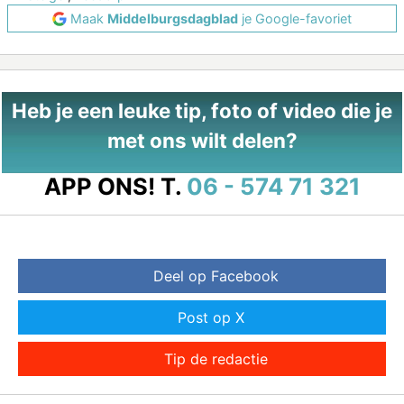
Maak
Middelburgsdagblad
je Google-favoriet
Heb je een leuke tip, foto of video die je
met ons wilt delen?
APP ONS!
T.
06 - 574 71 321
Deel op Facebook
Post op X
Tip de redactie