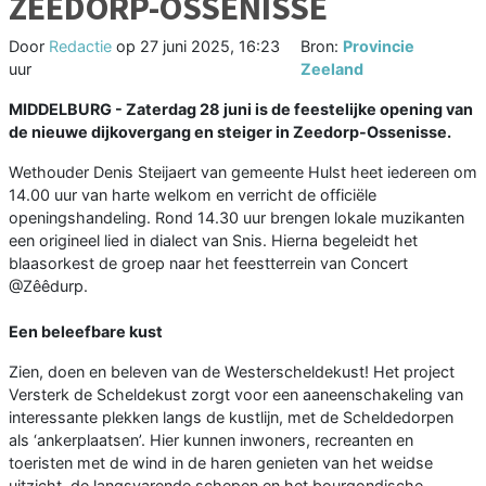
ZEEDORP-OSSENISSE
Door
Redactie
op
27 juni 2025, 16:23
Bron:
Provincie
uur
Zeeland
MIDDELBURG - Zaterdag 28 juni is de feestelijke opening van
de nieuwe dijkovergang en steiger in Zeedorp-Ossenisse.
Wethouder Denis Steijaert van gemeente Hulst heet iedereen om
14.00 uur van harte welkom en verricht de officiële
openingshandeling. Rond 14.30 uur brengen lokale muzikanten
een origineel lied in dialect van Snis. Hierna begeleidt het
blaasorkest de groep naar het feestterrein van Concert
@Zêêdurp.
Een beleefbare kust
Zien, doen en beleven van de Westerscheldekust! Het project
Versterk de Scheldekust zorgt voor een aaneenschakeling van
interessante plekken langs de kustlijn, met de Scheldedorpen
als ‘ankerplaatsen’. Hier kunnen inwoners, recreanten en
toeristen met de wind in de haren genieten van het weidse
uitzicht, de langsvarende schepen en het bourgondische